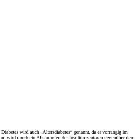
 Diabetes wird auch „Altersdiabetes“ genannt, da er vorrangig im
en und wird durch ein Abstumpfen der Insulinrezeptoren gegenüber dem