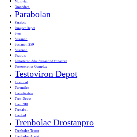
Multivial
Omnadren
Parabolan
Paraject
Paraject Depot
Sten
Sustanon
Sustanon 250
Sustenon
Teatrois
Testosteron-Mix Sustanon/Omnadren
Testosterones Complex
Testoviron Depot
Tiratricol
Toremifen
Tren-Acetate
Tren-Depot
Tren 200
Trenabol
Trenbol
Trenbolac Drostanpro
Trenbolen Testen
Trenbolon Acetat