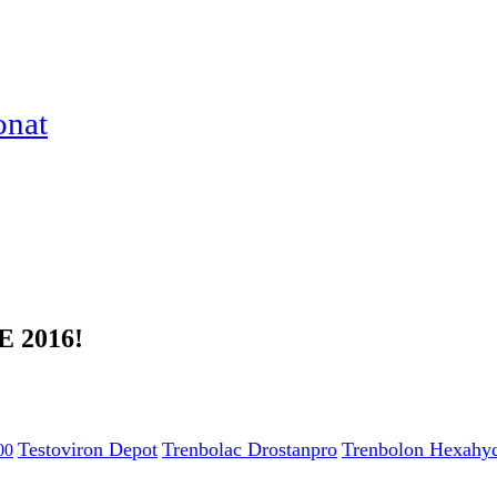
onat
 2016!
Testoviron Depot
Trenbolac Drostanpro
Trenbolon Hexahyd
00