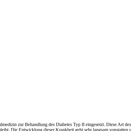
lmedizin zur Behandlung des Diabetes Typ II eingesetzt. Diese Art des
t bleibt. Die Entwicklung dieser Krankheit geht sehr langsam vonstatt