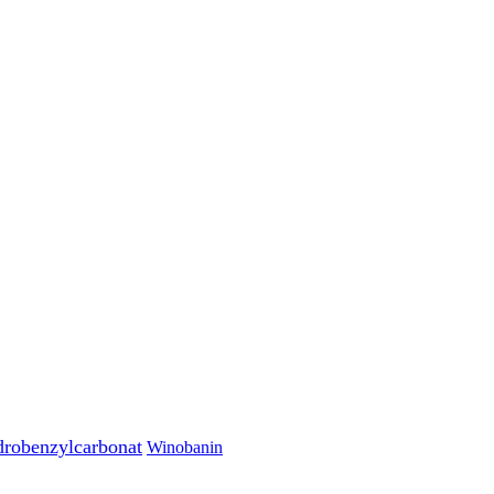
robenzylcarbonat
Winobanin