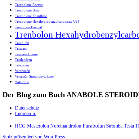
Trenbolone Acetate
Trenbolone Base
Trenbolone Enanthate
Trenbolone Hexahydrobenzylcarbonate USP
Trenbolon Enantat
Trenbolon Hexahydrobenzylcarb
Trenol 50
Triacana
Triacana Creme
Triolandren
Trioxalen
Vardenafil
Veterinär-Sustanonvariante
Yohimbin
Der Blog zum Buch ANABOLE STEROIDE
Datenschutz
Impressum
Parabolan
HCG
Mesterolon
Norethandrolon
Stromba
Testa 1
Stolz präsentiert von WordPress