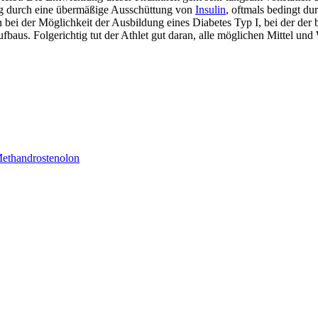
fig durch eine übermäßige Ausschüttung von
Insulin
, oftmals bedingt du
n bei der Möglichkeit der Ausbildung eines Diabetes Typ I, bei der der
fbaus. Folgerichtig tut der Athlet gut daran, alle möglichen Mittel u
ethandrostenolon