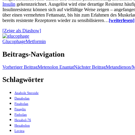
Insulin
gekennzeichnet. Ausgelöst wird eine derartige Resistenz häu
Insulinresistenz können sich auf vielfältige Weise zeigen – angefange
über einen vermehrten Fettansatz, bis hin zum Erlahmen des Muskelau
bereits resistente Rezeptoren wieder zu sensibilisieren…
[weiterlesen]
[Zeige als Diashow]
Glucophage
Metformin
Beitrags-Navigation
Vorheriger Beitrag
Metenolon Enantat
Nächster Beitrag
Metandienon/M
Schlagwörter
Anabole Steroide
Danabolan
Finabolan
Finaplix
Finbolan
Hexabol-76
Hexabolon
Levitra