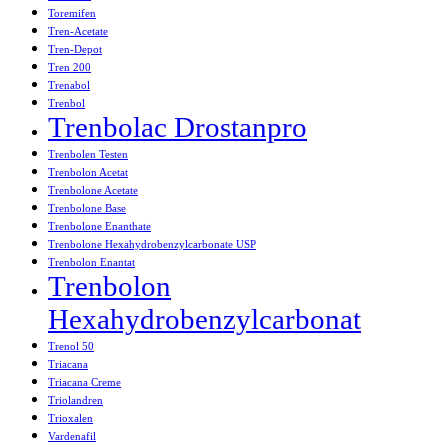
Toremifen
Tren-Acetate
Tren-Depot
Tren 200
Trenabol
Trenbol
Trenbolac Drostanpro
Trenbolen Testen
Trenbolon Acetat
Trenbolone Acetate
Trenbolone Base
Trenbolone Enanthate
Trenbolone Hexahydrobenzylcarbonate USP
Trenbolon Enantat
Trenbolon
Hexahydrobenzylcarbonat
Trenol 50
Triacana
Triacana Creme
Triolandren
Trioxalen
Vardenafil