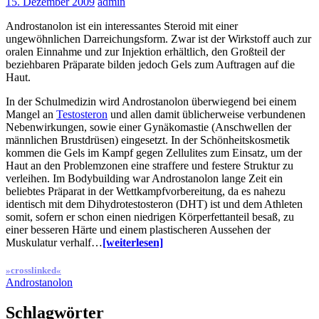
15. Dezember 2009
admin
Androstanolon ist ein interessantes Steroid mit einer
ungewöhnlichen Darreichungsform. Zwar ist der Wirkstoff auch zur
oralen Einnahme und zur Injektion erhältlich, den Großteil der
beziehbaren Präparate bilden jedoch Gels zum Auftragen auf die
Haut.
In der Schulmedizin wird Androstanolon überwiegend bei einem
Mangel an
Testosteron
und allen damit üblicherweise verbundenen
Nebenwirkungen, sowie einer Gynäkomastie (Anschwellen der
männlichen Brustdrüsen) eingesetzt. In der Schönheitskosmetik
kommen die Gels im Kampf gegen Zellulites zum Einsatz, um der
Haut an den Problemzonen eine straffere und festere Struktur zu
verleihen. Im Bodybuilding war Androstanolon lange Zeit ein
beliebtes Präparat in der Wettkampfvorbereitung, da es nahezu
identisch mit dem Dihydrotestosteron (DHT) ist und dem Athleten
somit, sofern er schon einen niedrigen Körperfettanteil besaß, zu
einer besseren Härte und einem plastischeren Aussehen der
Muskulatur verhalf…
[weiterlesen]
»crosslinked«
Androstanolon
Schlagwörter