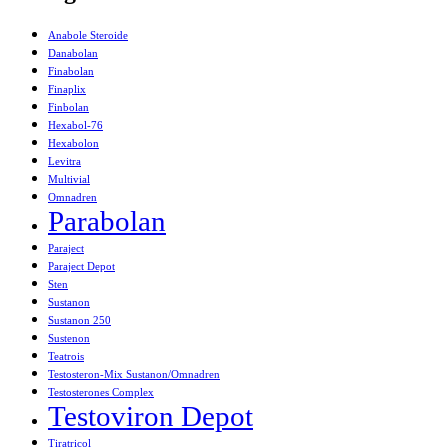
Anabole Steroide
Danabolan
Finabolan
Finaplix
Finbolan
Hexabol-76
Hexabolon
Levitra
Multivial
Omnadren
Parabolan
Paraject
Paraject Depot
Sten
Sustanon
Sustanon 250
Sustenon
Teatrois
Testosteron-Mix Sustanon/Omnadren
Testosterones Complex
Testoviron Depot
Tiratricol