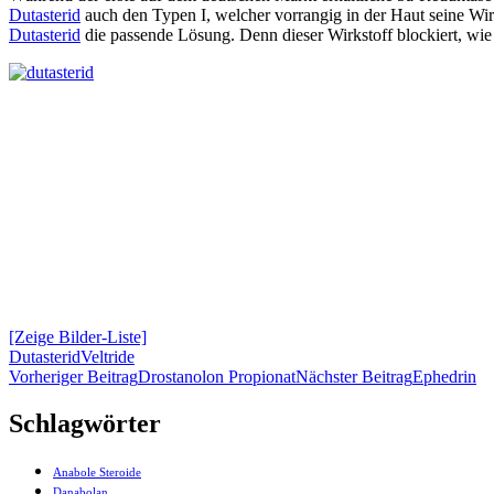
Dutasterid
auch den Typen I, welcher vorrangig in der Haut seine Wirk
Dutasterid
die passende Lösung. Denn dieser Wirkstoff blockiert, wi
[Zeige Bilder-Liste]
Dutasterid
Veltride
Beitrags-
Vorheriger Beitrag
Drostanolon Propionat
Nächster Beitrag
Ephedrin
Navigation
Schlagwörter
Anabole Steroide
Danabolan