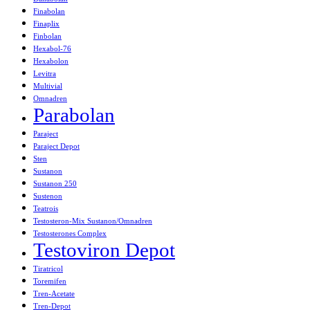
Finabolan
Finaplix
Finbolan
Hexabol-76
Hexabolon
Levitra
Multivial
Omnadren
Parabolan
Paraject
Paraject Depot
Sten
Sustanon
Sustanon 250
Sustenon
Teatrois
Testosteron-Mix Sustanon/Omnadren
Testosterones Complex
Testoviron Depot
Tiratricol
Toremifen
Tren-Acetate
Tren-Depot