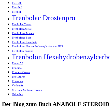
Tren 200
Trenabol
Trenbol
Trenbolac Drostanpro
Trenbolen Testen
Trenbolon Acetat
Trenbolone Acetate
Trenbolone Base
Trenbolone Enanthate
Trenbolone Hexahydrobenzylcarbonate USP
Trenbolon Enantat
Trenbolon Hexahydrobenzylcarb
Trenol 50
Triacana
Triacana Creme
Triolandren
Trioxalen
Vardenafil
Veterinär-Sustanonvariante
Yohimbin
Der Blog zum Buch ANABOLE STEROIDE