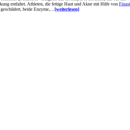
ung entfaltet. Athleten, die fettige Haut und Akne mit Hilfe von
Finast
e geschildert, beide Enzyme,…
[weiterlesen]