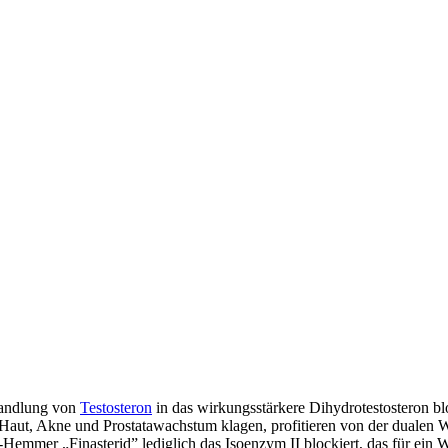
wandlung von
Testosteron
in das wirkungsstärkere Dihydrotestosteron bl
Haut, Akne und Prostatawachstum klagen, profitieren von der dualen W
emmer „Finasterid” lediglich das Isoenzym II blockiert, das für ein Wa