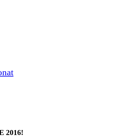
onat
 2016!