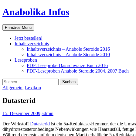
Anabolika Infos
Suchen
Zum
Primäres Menü
Inhalt
springen
Jetzt bestellen!
Inhaltsverzeichnis
Inhaltsverzeichnis – Anabole Steroide 2016
Inhaltsverzeichnis – Anabole Steroide 2010
Leseproben
PDF-Leseprobe Das schwarze Buch 2016
PDF-Leseproben Anabole Steroide 2004, 2007 Buch
Suchen
nach:
Allgemein
,
Lexikon
Dutasterid
15. Dezember 2009
admin
Der Wirkstoff
Dutasterid
ist ein 5a-Reduktase-Hemmer, der die Um
dihydrotestosteronbedingte Nebenwirkungen wie Haarausfall, fettige 
Während der erste auf dem deutschen Markt erhältliche 5a-Reduktase-H