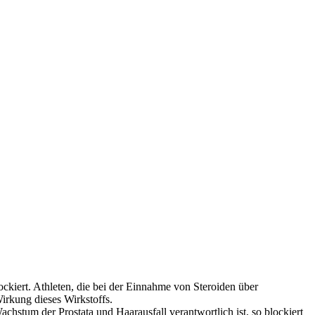
ockiert. Athleten, die bei der Einnahme von Steroiden über
irkung dieses Wirkstoffs.
chstum der Prostata und Haarausfall verantwortlich ist, so blockiert