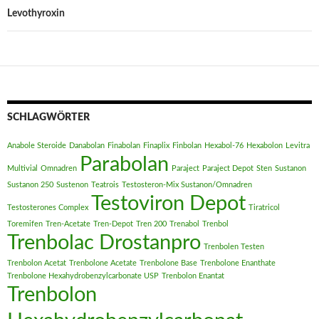
Levothyroxin
SCHLAGWÖRTER
Anabole Steroide
Danabolan
Finabolan
Finaplix
Finbolan
Hexabol-76
Hexabolon
Levitra
Parabolan
Multivial
Omnadren
Paraject
Paraject Depot
Sten
Sustanon
Sustanon 250
Sustenon
Teatrois
Testosteron-Mix Sustanon/Omnadren
Testoviron Depot
Testosterones Complex
Tiratricol
Toremifen
Tren-Acetate
Tren-Depot
Tren 200
Trenabol
Trenbol
Trenbolac Drostanpro
Trenbolen Testen
Trenbolon Acetat
Trenbolone Acetate
Trenbolone Base
Trenbolone Enanthate
Trenbolone Hexahydrobenzylcarbonate USP
Trenbolon Enantat
Trenbolon