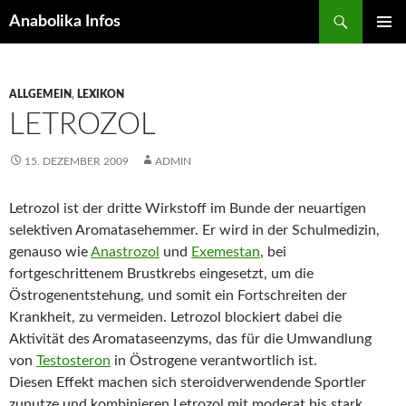
Suchen
Anabolika Infos
ZUM
PRIMÄR
INHALT
MENÜ
SPRINGEN
ALLGEMEIN
,
LEXIKON
LETROZOL
15. DEZEMBER 2009
ADMIN
Letrozol ist der dritte Wirkstoff im Bunde der neuartigen
selektiven Aromatasehemmer. Er wird in der Schulmedizin,
genauso wie
Anastrozol
und
Exemestan
, bei
fortgeschrittenem Brustkrebs eingesetzt, um die
Östrogenentstehung, und somit ein Fortschreiten der
Krankheit, zu vermeiden. Letrozol blockiert dabei die
Aktivität des Aromataseenzyms, das für die Umwandlung
von
Testosteron
in Östrogene verantwortlich ist.
Diesen Effekt machen sich steroidverwendende Sportler
zunutze und kombinieren Letrozol mit moderat bis stark